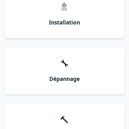
🚿
Installation
🔧
Dépannage
🔨