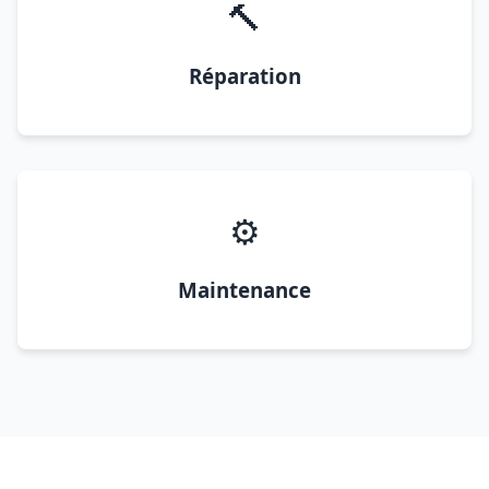
🔨
Réparation
⚙️
Maintenance