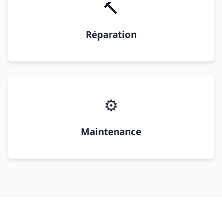
🔨
Réparation
⚙️
Maintenance