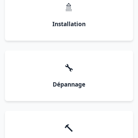
🚿
Installation
🔧
Dépannage
🔨