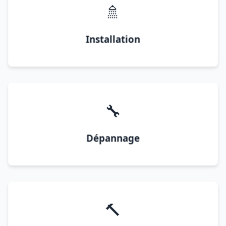
🚿
Installation
🔧
Dépannage
🔨