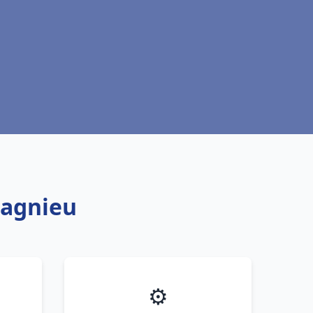
Lagnieu
⚙️