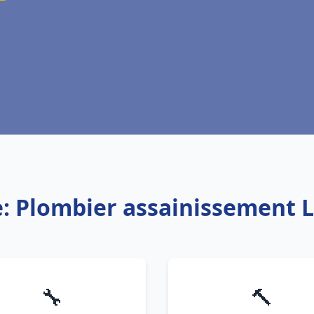
e: Plombier assainissement 
🔧
🔨