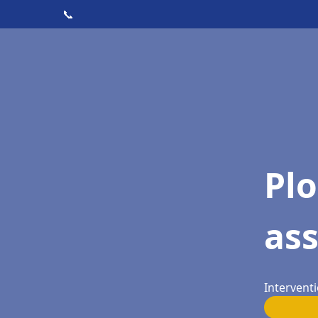
📞
Pl
as
Interventi