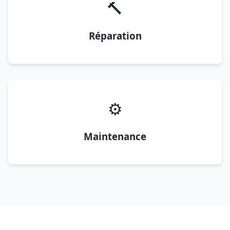
🔨
Réparation
⚙️
Maintenance