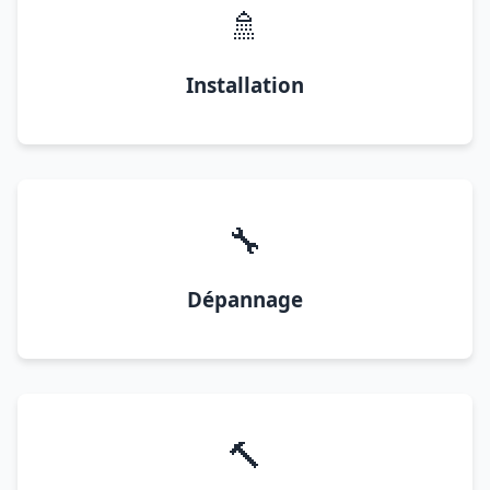
🚿
Installation
🔧
Dépannage
🔨