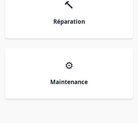
🔨
Réparation
⚙️
Maintenance