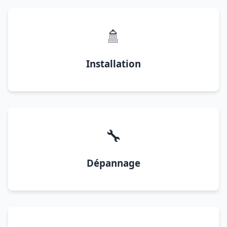
🚿
Installation
🔧
Dépannage