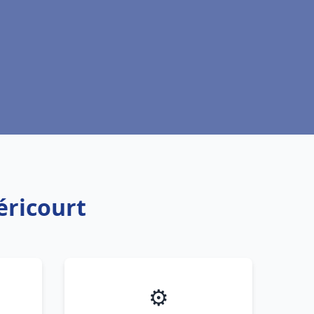
éricourt
⚙️