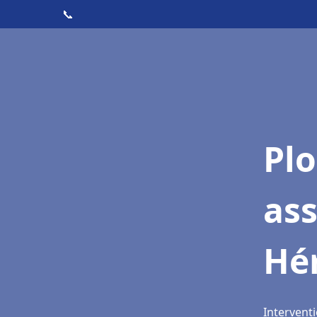
📞
Pl
as
Hé
Interventi