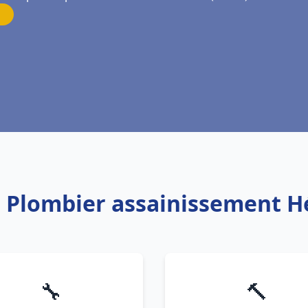
: Plombier assainissement H
🔧
🔨