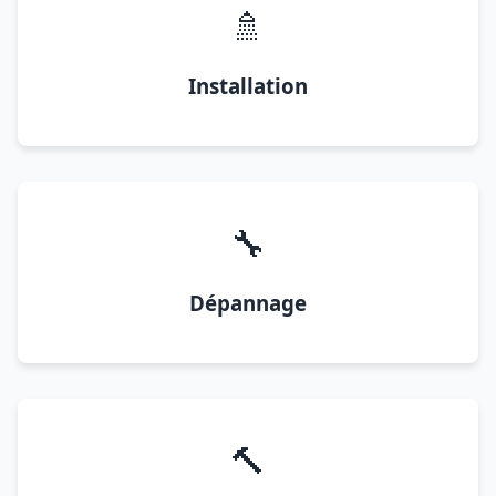
🚿
Installation
🔧
Dépannage
🔨