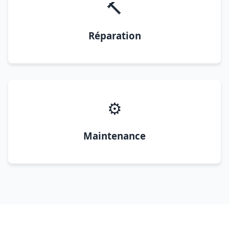
🔨
Réparation
⚙️
Maintenance