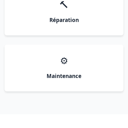
🔨
Réparation
⚙️
Maintenance