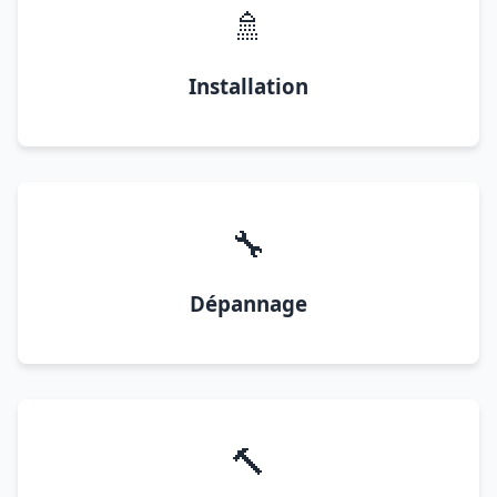
🚿
Installation
🔧
Dépannage
🔨