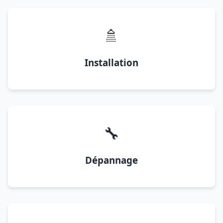
🚿
Installation
🔧
Dépannage