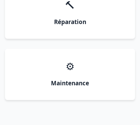
🔨
Réparation
⚙️
Maintenance