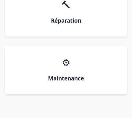
🔨
Réparation
⚙️
Maintenance