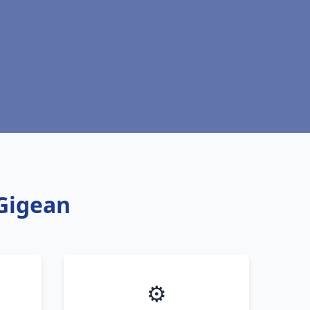
 Gigean
⚙️