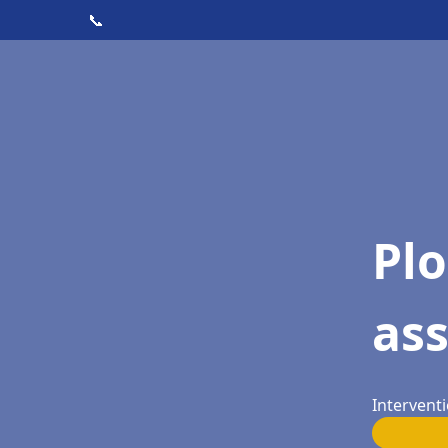
📞
Pl
as
Interventi