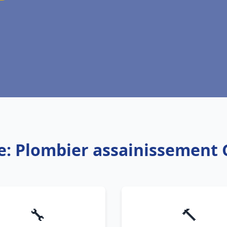
e: Plombier assainissement
🔧
🔨