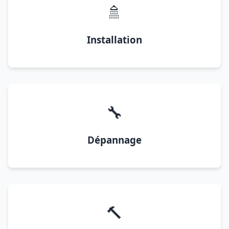
🚿
Installation
🔧
Dépannage
🔨