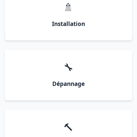
🚿
Installation
🔧
Dépannage
🔨