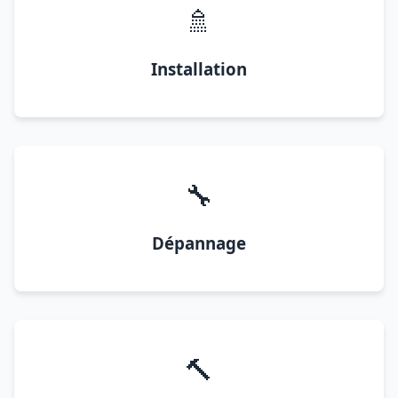
🚿
Installation
🔧
Dépannage
🔨