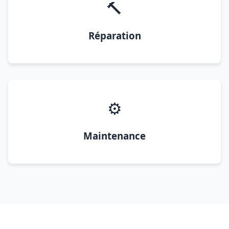
🔨
Réparation
⚙️
Maintenance