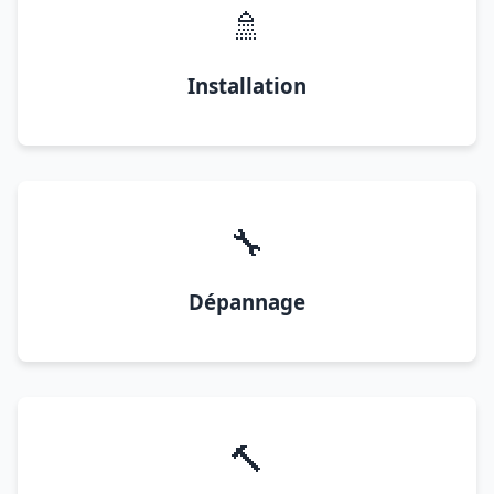
🚿
Installation
🔧
Dépannage
🔨