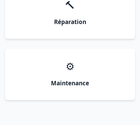
🔨
Réparation
⚙️
Maintenance