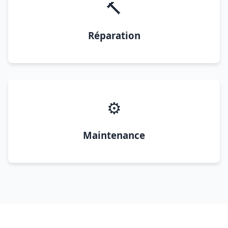
🔨
Réparation
⚙️
Maintenance