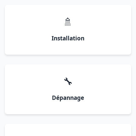
🚿
Installation
🔧
Dépannage