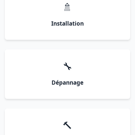
🚿
Installation
🔧
Dépannage
🔨