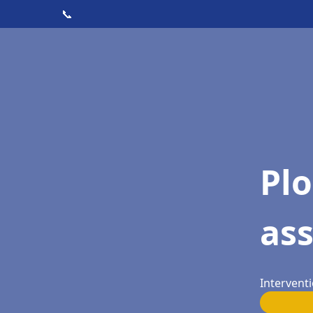
📞
Pl
as
Interventi