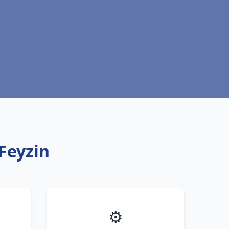
Feyzin
⚙️