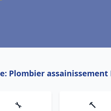
ce: Plombier assainissement 
🔧
🔨