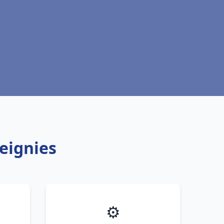
eignies
⚙️