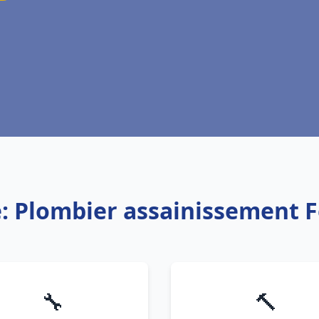
e: Plombier assainissement F
🔧
🔨