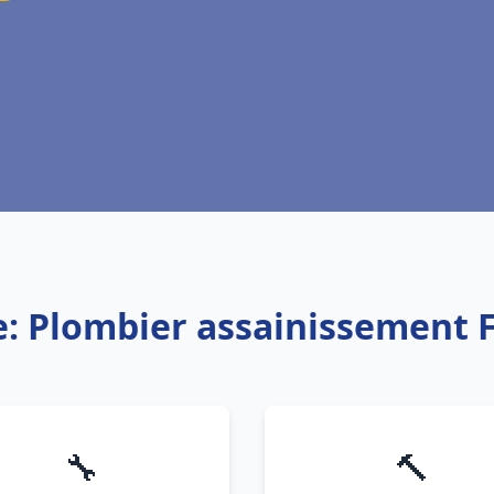
e: Plombier assainissement
🔧
🔨