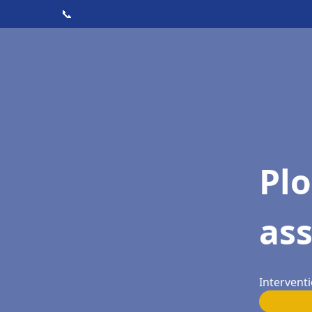
📞
Pl
as
Intervent