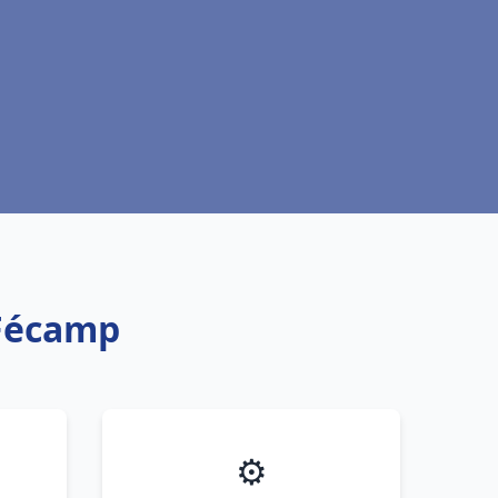
 Fécamp
⚙️