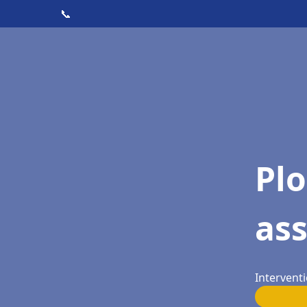
📞
Pl
as
Interventi