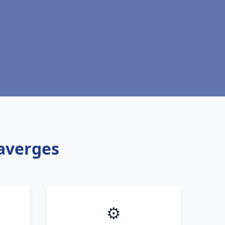
Faverges
⚙️