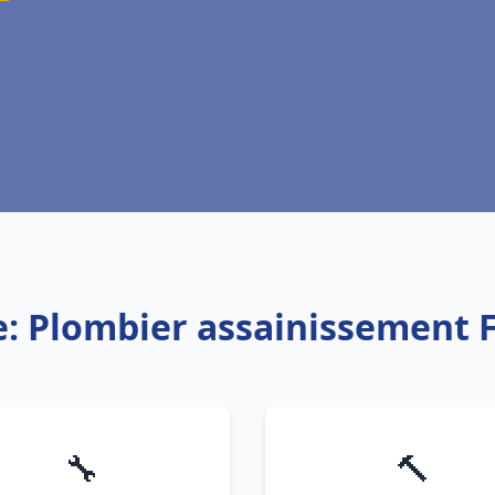
e: Plombier assainissement
🔧
🔨