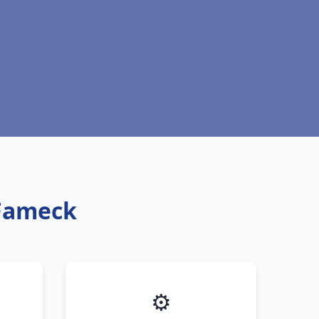
 Fameck
⚙️