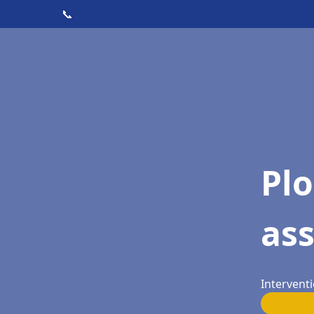
📞
Pl
as
Intervent