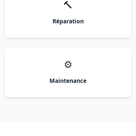
🔨
Réparation
⚙️
Maintenance