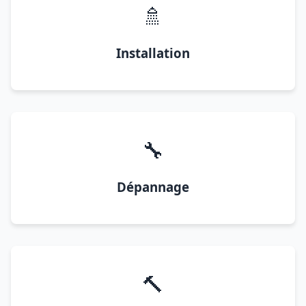
🚿
Installation
🔧
Dépannage
🔨