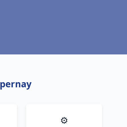
Épernay
⚙️