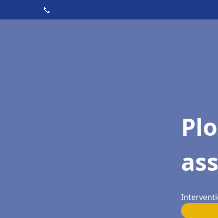
📞
Pl
as
Intervent