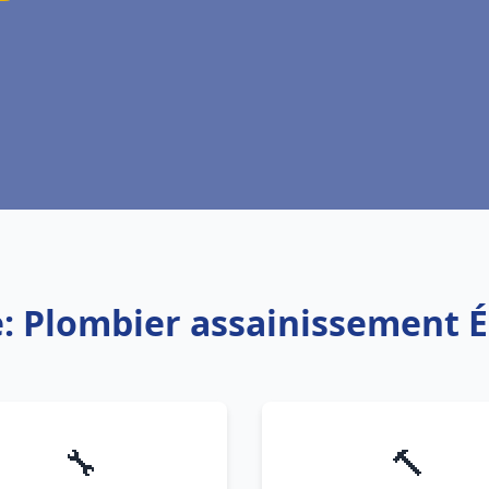
e: Plombier assainissement 
🔧
🔨