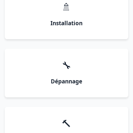
🚿
Installation
🔧
Dépannage
🔨