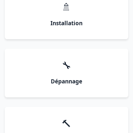
🚿
Installation
🔧
Dépannage
🔨