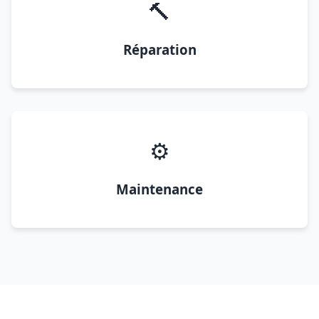
🔨
Réparation
⚙️
Maintenance