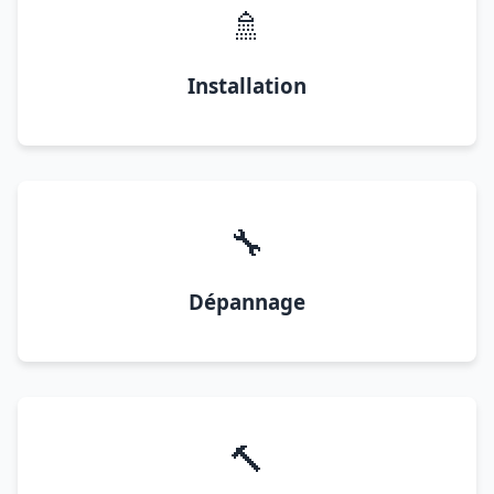
🚿
Installation
🔧
Dépannage
🔨