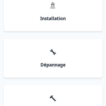
🚿
Installation
🔧
Dépannage
🔨