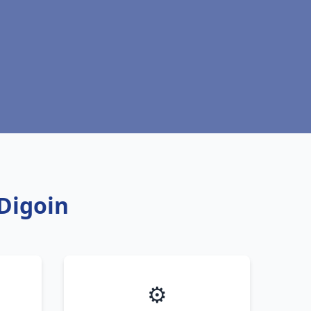
Digoin
⚙️