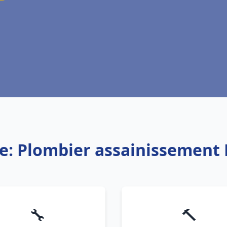
ce: Plombier assainissement 
🔧
🔨