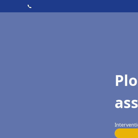
📞
Pl
as
Interventi