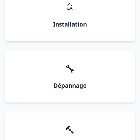
🚿
Installation
🔧
Dépannage
🔨