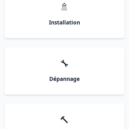
🚿
Installation
🔧
Dépannage
🔨