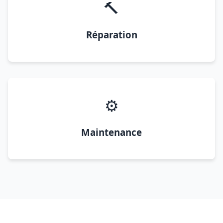
🔨
Réparation
⚙️
Maintenance