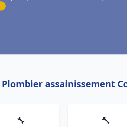
: Plombier assainissement C
🔧
🔨