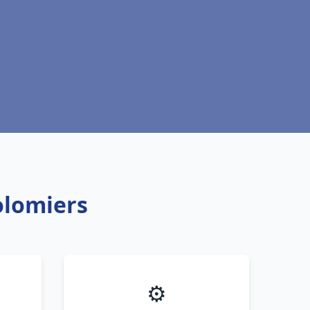
olomiers
⚙️