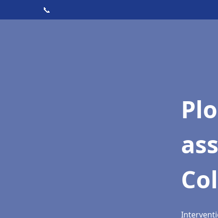
📞
Pl
as
Co
Intervent