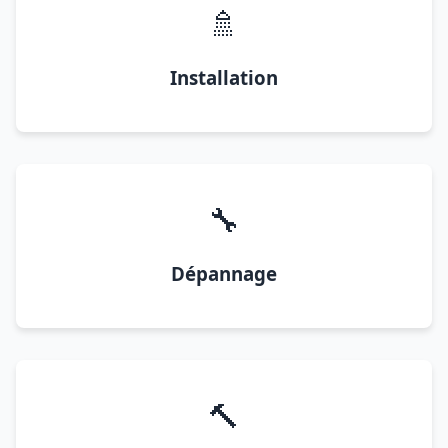
🚿
Installation
🔧
Dépannage
🔨