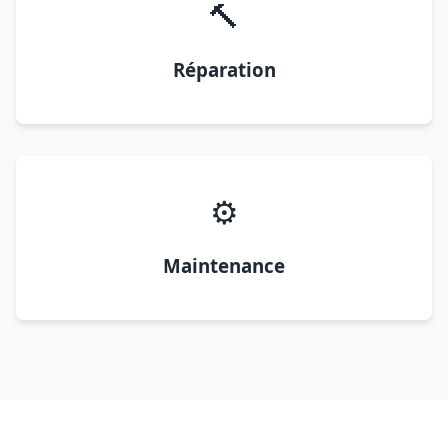
🔨
Réparation
⚙️
Maintenance