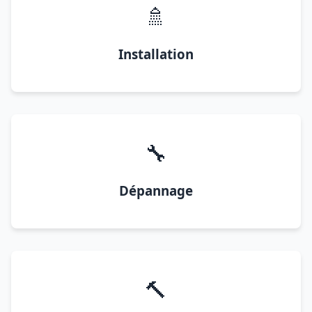
🚿
Installation
🔧
Dépannage
🔨