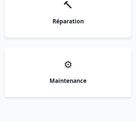
🔨
Réparation
⚙️
Maintenance