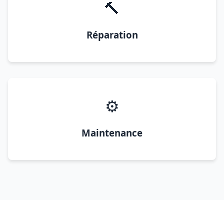
🔨
Réparation
⚙️
Maintenance