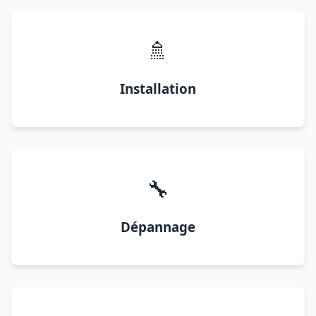
🚿
Installation
🔧
Dépannage