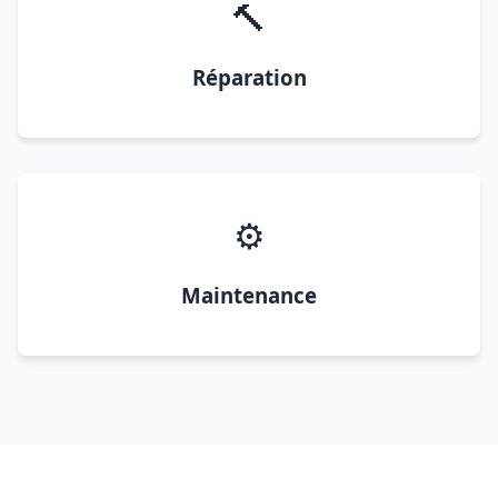
🔨
Réparation
⚙️
Maintenance