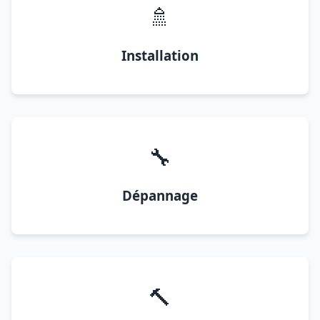
🚿
Installation
🔧
Dépannage
🔨